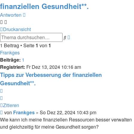
finanziellen Gesundheit**.
Antworten
Druckansicht
Erweiterte
Suche
Suche
1 Beitrag • Seite
1
von
1
Frankges
Beiträge:
1
Registriert:
Fr Dez 13, 2024 10:16 am
Tipps zur Verbesserung der finanziellen
Gesundheit**.
Zitieren
Zitieren
Beitrag
von
Frankges
»
So Dez 22, 2024 10:43 pm
Wie kann ich meine finanziellen Ressourcen besser verwalten
und gleichzeitig für meine Gesundheit sorgen?