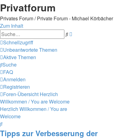
Privatforum
Privates Forum / Private Forum - Michael Körbächer
Zum Inhalt
Erweiterte
Suche
Suche
Schnellzugriff
Unbeantwortete Themen
Aktive Themen
Suche
FAQ
Anmelden
Registrieren
Foren-Übersicht
Herzlich
Willkommen / You are Welcome
Herzlich Willkommen / You are
Welcome
Suche
Tipps zur Verbesserung der