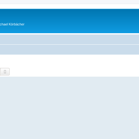
ichael Körbächer
Suche
Erweiterte Suche