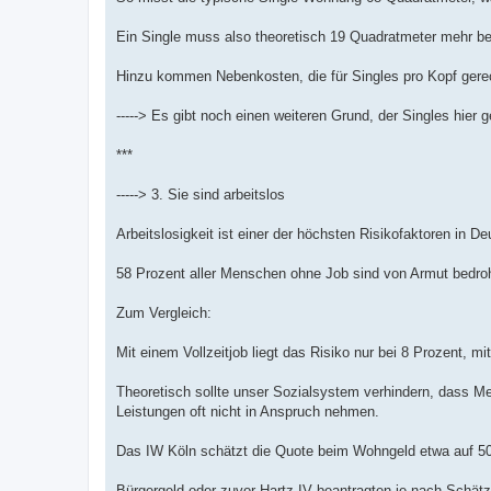
Ein Single muss also theoretisch 19 Quadratmeter mehr bez
Hinzu kommen Nebenkosten, die für Singles pro Kopf gerec
-----> Es gibt noch einen weiteren Grund, der Singles hier 
***
-----> 3. Sie sind arbeitslos
Arbeitslosigkeit ist einer der höchsten Risikofaktoren in De
58 Prozent aller Menschen ohne Job sind von Armut bedr
Zum Vergleich:
Mit einem Vollzeitjob liegt das Risiko nur bei 8 Prozent, mi
Theoretisch sollte unser Sozialsystem verhindern, dass M
Leistungen oft nicht in Anspruch nehmen.
Das IW Köln schätzt die Quote beim Wohngeld etwa auf 50
Bürgergeld oder zuvor Hartz IV beantragten je nach Schätz