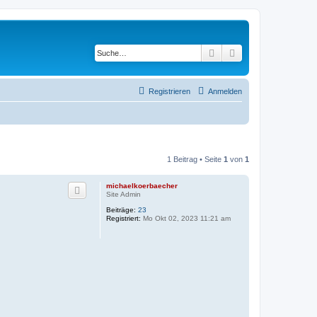
Suche
Erweiterte Suche
Registrieren
Anmelden
1 Beitrag • Seite
1
von
1
michaelkoerbaecher
Site Admin
Beiträge:
23
Registriert:
Mo Okt 02, 2023 11:21 am