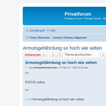
Privatforum
Privates Forum / Private Forum - M
Schnellzugriff
FAQ
Foren-Übersicht
Armuts-Themen Allgemein
Armutsgefährdung so hoch wie selten
Antworten
Armutsgefährdung so hoch wie selten
B
von
michaelkoerbaecher
»
Fr Nov 17, 2023 4:24 pm
e
i
***
t
r
a
FOCUS online
g
***
-----> Armutsgefährdung so hoch wie selten