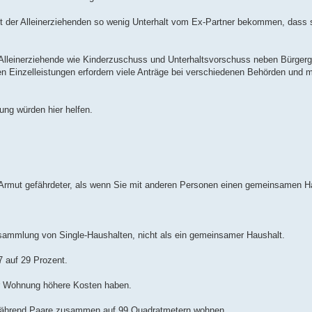
t der Alleinerziehenden so wenig Unterhalt vom Ex-Partner bekommen, dass s
r Alleinerziehende wie Kinderzuschuss und Unterhaltsvorschuss neben Bürger
elen Einzelleistungen erfordern viele Anträge bei verschiedenen Behörden und
ung würden hier helfen.
n Armut gefährdeter, als wenn Sie mit anderen Personen einen gemeinsamen Ha
sammlung von Single-Haushalten, nicht als ein gemeinsamer Haushalt.
7 auf 29 Prozent.
der Wohnung höhere Kosten haben.
 während Paare zusammen auf 99 Quadratmetern wohnen.