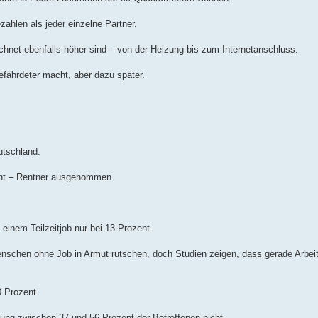
ahlen als jeder einzelne Partner.
hnet ebenfalls höher sind – von der Heizung bis zum Internetanschluss.
gefährdeter macht, aber dazu später.
utschland.
oht – Rentner ausgenommen.
t einem Teilzeitjob nur bei 13 Prozent.
enschen ohne Job in Armut rutschen, doch Studien zeigen, dass gerade Arbei
 Prozent.
ung zwischen 37 und 56 Prozent der Betroffenen nicht.