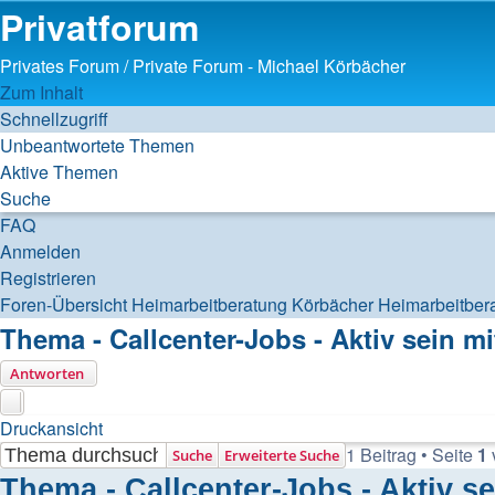
Privatforum
Privates Forum / Private Forum - Michael Körbächer
Zum Inhalt
Schnellzugriff
Unbeantwortete Themen
Aktive Themen
Suche
FAQ
Anmelden
Registrieren
Foren-Übersicht
Heimarbeitberatung Körbächer
Heimarbeitber
Thema - Callcenter-Jobs - Aktiv sein mi
Antworten
Druckansicht
1 Beitrag • Seite
1
Suche
Erweiterte Suche
Thema - Callcenter-Jobs - Aktiv se