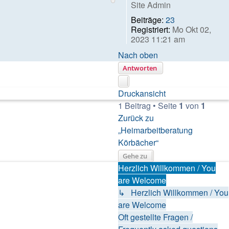
Site Admin
Beiträge:
23
Registriert:
Mo Okt 02,
2023 11:21 am
Nach oben
Antworten
Druckansicht
1 Beitrag • Seite
1
von
1
Zurück zu
„Heimarbeitberatung
Körbächer“
Gehe zu
Herzlich Willkommen / You
are Welcome
↳ Herzlich Willkommen / You
are Welcome
Oft gestellte Fragen /