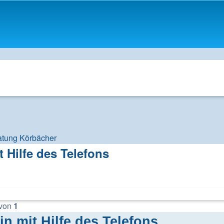
atung Körbächer
t Hilfe des Telefons
von
1
in mit Hilfe des Telefons