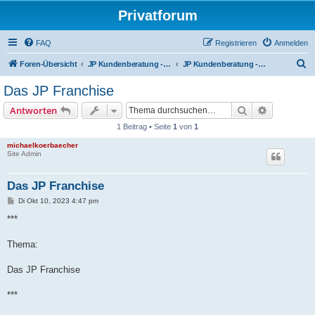
Privatforum
FAQ
Registrieren
Anmelden
S
Foren-Übersicht
JP Kundenberatung - Erste Hinweise !
JP Kundenberatung - Erste Hinweise !
u
Das JP Franchise
c
Suche
Erweiterte
Antworten
h
1 Beitrag • Seite
1
von
1
e
michaelkoerbaecher
Site Admin
Das JP Franchise
B
Di Okt 10, 2023 4:47 pm
e
i
***
t
r
a
Thema:
g
Das JP Franchise
***