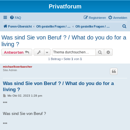
Privatforum
FAQ
Registrieren
Anmelden
S
Foren-Übersicht
Oft gestellte Fragen / Frequently asked questions
Oft gestellte Fragen / Frequently asked questions
u
Was sind Sie von Beruf ? / What do you do for a
c
living ?
h
Suche
Erweiterte
Antworten
e
1 Beitrag • Seite
1
von
1
michaelkoerbaecher
Site Admin
Was sind Sie von Beruf ? / What do you do for a
living ?
B
Mo Okt 02, 2023 1:28 pm
e
i
***
t
r
a
Was sind Sie von Beruf ?
g
***