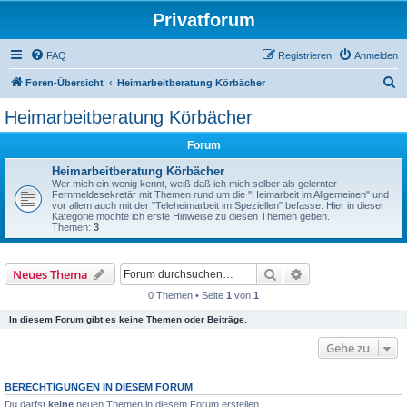
Privatforum
FAQ
Registrieren
Anmelden
S
Foren-Übersicht
Heimarbeitberatung Körbächer
u
Heimarbeitberatung Körbächer
c
Forum
h
e
Heimarbeitberatung Körbächer
Wer mich ein wenig kennt, weiß daß ich mich selber als gelernter
Fernmeldesekretär mit Themen rund um die "Heimarbeit im Allgemeinen" und
vor allem auch mit der "Teleheimarbeit im Speziellen" befasse. Hier in dieser
Kategorie möchte ich erste Hinweise zu diesen Themen geben.
Themen:
3
Suche
Erweiterte Suche
Neues Thema
0 Themen • Seite
1
von
1
In diesem Forum gibt es keine Themen oder Beiträge.
Gehe zu
BERECHTIGUNGEN IN DIESEM FORUM
Du darfst
keine
neuen Themen in diesem Forum erstellen.