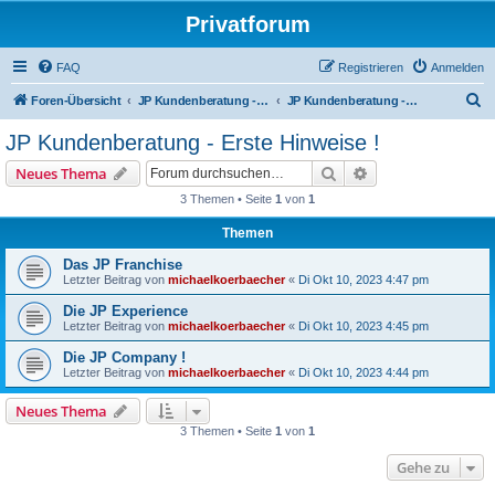
Privatforum
FAQ
Registrieren
Anmelden
S
Foren-Übersicht
JP Kundenberatung - Erste Hinweise !
JP Kundenberatung - Erste Hinweise !
u
JP Kundenberatung - Erste Hinweise !
c
Suche
Erweiterte Suche
Neues Thema
h
3 Themen • Seite
1
von
1
e
Themen
Das JP Franchise
Letzter Beitrag von
michaelkoerbaecher
«
Di Okt 10, 2023 4:47 pm
Die JP Experience
Letzter Beitrag von
michaelkoerbaecher
«
Di Okt 10, 2023 4:45 pm
Die JP Company !
Letzter Beitrag von
michaelkoerbaecher
«
Di Okt 10, 2023 4:44 pm
Neues Thema
3 Themen • Seite
1
von
1
Gehe zu