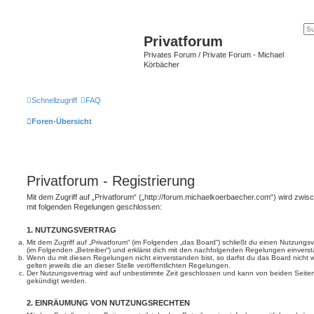
Privatforum
Privates Forum / Private Forum - Michael
Körbächer
Schnellzugriff
FAQ
Foren-Übersicht
Privatforum - Registrierung
Mit dem Zugriff auf „Privatforum“ („http://forum.michaelkoerbaecher.com“) wird zwisc
mit folgenden Regelungen geschlossen:
1. NUTZUNGSVERTRAG
Mit dem Zugriff auf „Privatforum“ (im Folgenden „das Board“) schließt du einen Nutzungs
(im Folgenden „Betreiber“) und erklärst dich mit den nachfolgenden Regelungen einvers
Wenn du mit diesen Regelungen nicht einverstanden bist, so darfst du das Board nicht 
gelten jeweils die an dieser Stelle veröffentlichten Regelungen.
Der Nutzungsvertrag wird auf unbestimmte Zeit geschlossen und kann von beiden Seiten 
gekündigt werden.
2. EINRÄUMUNG VON NUTZUNGSRECHTEN