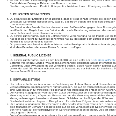
Mit dem Erstellen eines Beitrags erteilst du dem Betreiber ein einfaches, zeitlich und r
Recht, deinen Beitrag im Rahmen des Boards zu nutzen.
Das Nutzungsrecht nach Punkt 2, Unterpunkt a bleibt auch nach Kündigung des Nutzun
3. PFLICHTEN DES NUTZERS
Du erklärst mit der Erstellung eines Beitrags, dass er keine Inhalte enthält, die gegen g
verstoßen. Du erklärst insbesondere, dass du das Recht besitzt, die in deinen Beiträge
bzw. zu verwenden.
Der Betreiber des Boards übt das Hausrecht aus. Bei Verstößen gegen diese Nutzungs
veröffentlichten Regeln kann der Betreiber dich nach Abmahnung zeitweise oder dauerh
ausschließen und dir ein Hausverbot erteilen.
Du nimmst zur Kenntnis, dass der Betreiber keine Verantwortung für die Inhalte von Beiträ
hat oder die er nicht zur Kenntnis genommen hat. Du gestattest dem Betreiber, dein Be
jederzeit zu löschen oder zu sperren.
Du gestattest dem Betreiber darüber hinaus, deine Beiträge abzuändern, sofern sie geg
sind, dem Betreiber oder einem Dritten Schaden zuzufügen.
4. GENERAL PUBLIC LICENSE
Du nimmst zur Kenntnis, dass es sich bei phpBB um eine unter der „
GNU General Public
Software von phpBB Limited (www.phpbb.com) handelt; deutschsprachige Informationen
Community unter www.phpbb.de zur Verfügung gestellt. Beide haben keinen Einfluss auf 
verwendet wird. Sie können insbesondere die Verwendung der Software für bestimmte Zw
fremder Foren Einfluss nehmen.
5. GEWÄHRLEISTUNG
Der Betreiber haftet mit Ausnahme der Verletzung von Leben, Körper und Gesundheit un
Vertragspflichten (Kardinalpflichten) nur für Schäden, die auf ein vorsätzliches oder gro
sind. Dies gilt auch für mittelbare Folgeschäden wie insbesondere entgangenen Gewinn.
Die Haftung ist gegenüber Verbrauchern außer bei vorsätzlichem oder grob fahrlässige
Verletzung von Leben, Körper und Gesundheit und der Verletzung wesentlicher Vertragspfl
Vertragsschluss typischerweise vorhersehbaren Schäden und im übrigen der Höhe nach a
Durchschnittsschäden begrenzt. Dies gilt auch für mittelbare Folgeschäden wie insbe
Die Haftung ist gegenüber Unternehmern außer bei der Verletzung von Leben, Körper u
grob fahrlässigem Verhalten des Betreibers auf die bei Vertragsschluss typischerweise
der Höhe nach auf die vertragstypischen Durchschnittsschäden begrenzt. Dies gilt auch
entgangenen Gewinn.
Die Haftungsbegrenzung der Absätze a bis c gilt sinngemäß auch zugunsten der Mitarbeit