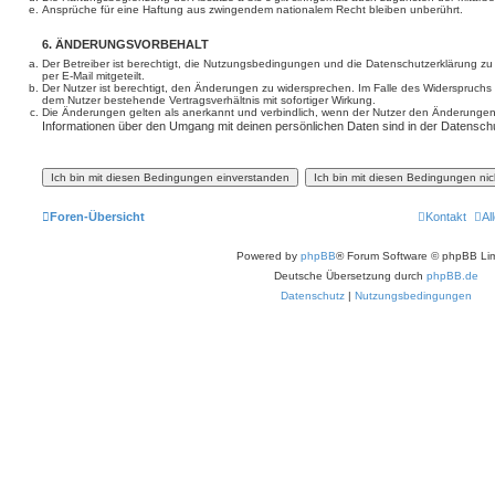
Ansprüche für eine Haftung aus zwingendem nationalem Recht bleiben unberührt.
6. ÄNDERUNGSVORBEHALT
Der Betreiber ist berechtigt, die Nutzungsbedingungen und die Datenschutzerklärung z
per E-Mail mitgeteilt.
Der Nutzer ist berechtigt, den Änderungen zu widersprechen. Im Falle des Widerspruchs
dem Nutzer bestehende Vertragsverhältnis mit sofortiger Wirkung.
Die Änderungen gelten als anerkannt und verbindlich, wenn der Nutzer den Änderungen
Informationen über den Umgang mit deinen persönlichen Daten sind in der Datenschu
Foren-Übersicht
Kontakt
Al
Powered by
phpBB
® Forum Software © phpBB Lim
Deutsche Übersetzung durch
phpBB.de
Datenschutz
|
Nutzungsbedingungen