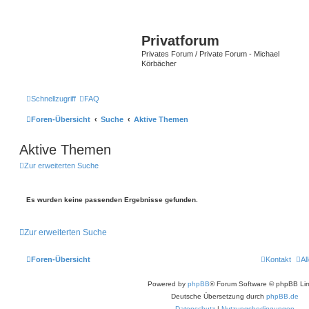
Privatforum
Privates Forum / Private Forum - Michael
Körbächer
Schnellzugriff
FAQ
Foren-Übersicht
Suche
Aktive Themen
Aktive Themen
Zur erweiterten Suche
Es wurden keine passenden Ergebnisse gefunden.
Zur erweiterten Suche
Foren-Übersicht
Kontakt
Al
Powered by
phpBB
® Forum Software © phpBB Lim
Deutsche Übersetzung durch
phpBB.de
Datenschutz
|
Nutzungsbedingungen